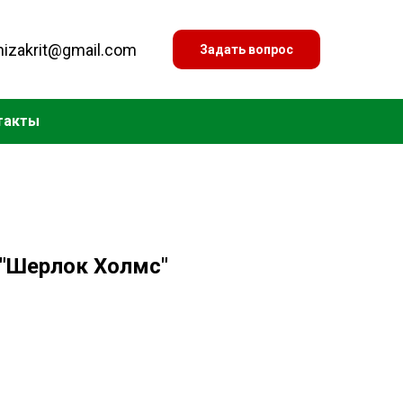
nizakrit@gmail.com
Задать вопрос
такты
 "Шерлок Холмс"