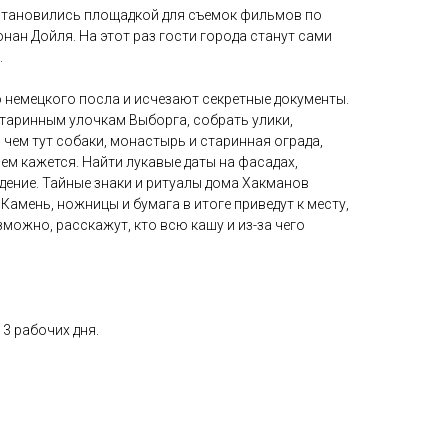
 становились площадкой для съемок фильмов по
ан Дойля. На этот раз гости города станут сами
.
 немецкого посла и исчезают секретные документы.
старинным улочкам Выборга, собрать улики,
и чем тут собаки, монастырь и старинная ограда,
чем кажется. Найти лукавые даты на фасадах,
дение. Тайные знаки и ритуалы дома Хакманов
Камень, ножницы и бумага в итоге приведут к месту,
зможно, расскажут, кто всю кашу и из-за чего
3 рабочих дня.